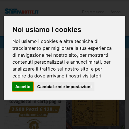
Registrazione
Accedi
0
Noi usiamo i cookies
TOVAGLIETTE CARTA PAGLIA
Noi usiamo i cookies e altre tecniche di
tracciamento per migliorare la tua esperienza
di navigazione nel nostro sito, per mostrarti
contenuti personalizzati e annunci mirati, per
Home
OFFERTE RISTORAZIONE
analizzare il traffico sul nostro sito, e per
Tovagliette Carta Paglia
capire da dove arrivano i nostri visitatori.
Accetto
Cambia le mie impostazioni