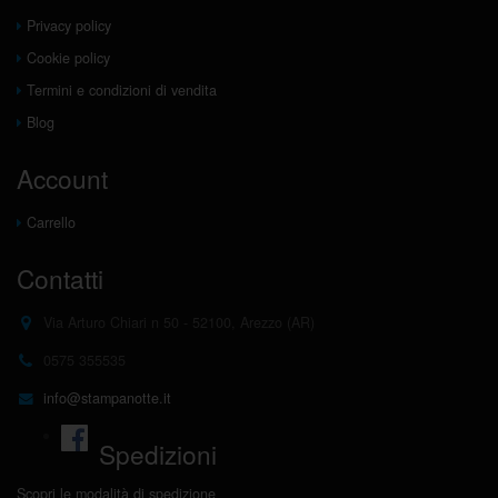
Privacy policy
Finalità del trattamento
Cookie policy
Termini e condizioni di vendita
I dati personali raccolti con la presente registrazione sono
trattati al fine di consentire l’accesso ai servizi forniti dal
Blog
portale e riservati agli utenti registrati. Nel caso in cui
Account
l’utente abbia espresso il proprio consenso al momento
dell’attivazione del servizio o lo esprima successivamente
Carrello
e fino alla revoca dello stesso, i dati personali potranno
essere trattati da MARIOCART S.R.L. per l'invio di
Contatti
comunicazioni di carattere pubblicitario e commerciale su
prodotti e servizi propri o di società terze, anche con
Via Arturo Chiari n 50 - 52100, Arezzo (AR)
modalità automatizzate, per finalità di vendita diretta,
0575 355535
nonché per invio di ricerche di mercato e sondaggi. Inoltre,
nel caso in cui l’utente vi acconsenta, i dati personali
info@stampanotte.it
potranno altresì essere trattati da MARIOCART S.R.L. per
identificare, anche mediante elaborazioni elettroniche,
Spedizioni
specifici comportamenti e abitudini di consumo in modo da
Scopri le modalità di spedizione
migliorare i servizi forniti ed indirizzare le proposte