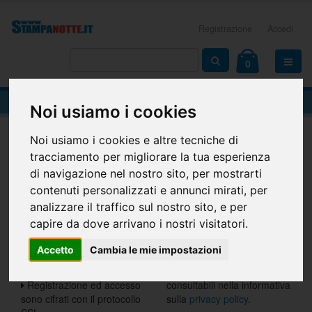
Registrazione
Accedi
0
REGISTRAZIONE
Noi usiamo i cookies
Noi usiamo i cookies e altre tecniche di
Home
Registrazione
tracciamento per migliorare la tua esperienza
di navigazione nel nostro sito, per mostrarti
Nuovo cliente?
contenuti personalizzati e annunci mirati, per
analizzare il traffico sul nostro sito, e per
Crea il tuo account
I dati vengono utilizzati per
capire da dove arrivano i nostri visitatori.
personale
la realizzazione dell'ordine
I tuoi dati vengono
I campi contrassegnati
Accetto
Cambia le mie impostazioni
custoditi nella massima
sono obbligatori
sicurezza
Ulteriori informazioni sono
Registrazione ed accesso
consultabili nella informativa
sono cifrati con il protocollo
sulla
privacy policy
.