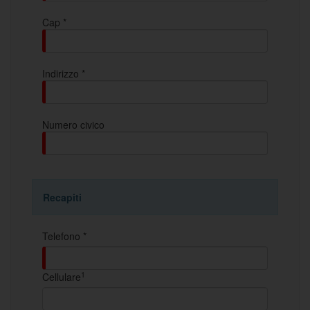
Cap *
Indirizzo *
Numero civico
Recapiti
Telefono *
1
Cellulare