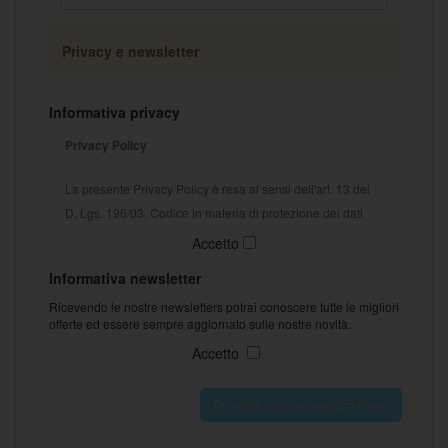
Privacy e newsletter
Informativa privacy
Privacy Policy
La presente Privacy Policy è resa ai sensi dell'art. 13 del
D. Lgs. 196/03, Codice in materia di protezione dei dati
personali e del Regolamento UE 20016/679 (GDPR).
Accetto
Attuando la procedura di iscrizione, gli utenti comunicano
Informativa newsletter
volontariamente a MARIOCART S.R.L., Titolare del
Ricevendo le nostre newsletters potrai conoscere tutte le migliori
trattamento, i propri dati personali. I dati personali
offerte ed essere sempre aggiornato sulle nostre novità.
dell’utente inviati dagli utenti mediante le procedure di
Accetto
registrazione ai nostri servizi saranno trattati nel rispetto
dei principi di protezione dei dati personali stabiliti dal
Procedi con la registrazione
Codice della Privacy (D. Lgs. 196/2003) e dalle altre
norme vigenti in materia. Il conferimento dei dati è