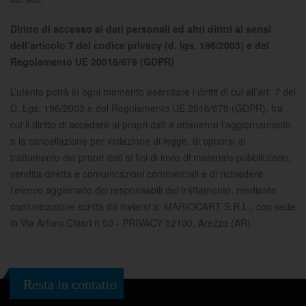
Diritto di accesso ai dati personali ed altri diritti ai sensi
dell’articolo 7 del codice privacy (d. lgs. 196/2003) e del
Regolamento UE 20016/679 (GDPR)
L’utente potrà in ogni momento esercitare i diritti di cui all’art. 7 del
D. Lgs. 196/2003 e del Regolamento UE 2016/679 (GDPR), fra
cui il diritto di accedere ai propri dati e ottenerne l’aggiornamento
o la cancellazione per violazione di legge, di opporsi al
trattamento dei propri dati ai fini di invio di materiale pubblicitario,
vendita diretta e comunicazioni commerciali e di richiedere
l’elenco aggiornato dei responsabili del trattamento, mediante
comunicazione scritta da inviarsi a: MARIOCART S.R.L., con sede
in Via Arturo Chiari n 50 - PRIVACY 52100, Arezzo (AR).
Resta in contatto