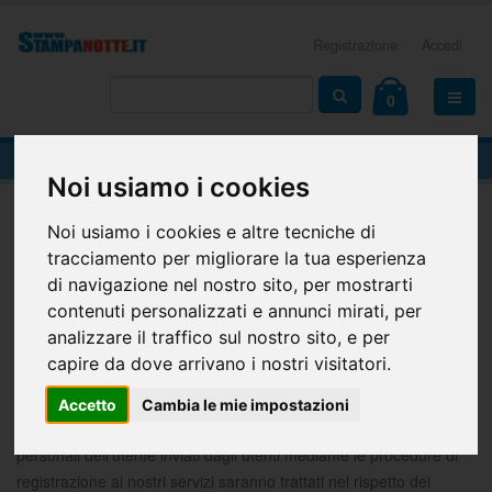
Registrazione
Accedi
0
PRIVACY POLICY
Noi usiamo i cookies
Noi usiamo i cookies e altre tecniche di
Home
Info privacy
tracciamento per migliorare la tua esperienza
Privacy Policy
di navigazione nel nostro sito, per mostrarti
contenuti personalizzati e annunci mirati, per
La presente Privacy Policy è resa ai sensi dell'art. 13 del D. Lgs.
analizzare il traffico sul nostro sito, e per
196/03, Codice in materia di protezione dei dati personali e del
capire da dove arrivano i nostri visitatori.
Regolamento UE 20016/679 (GDPR). Attuando la procedura di
iscrizione, gli utenti comunicano volontariamente a MARIOCART
Accetto
Cambia le mie impostazioni
S.R.L., Titolare del trattamento, i propri dati personali. I dati
personali dell’utente inviati dagli utenti mediante le procedure di
registrazione ai nostri servizi saranno trattati nel rispetto dei