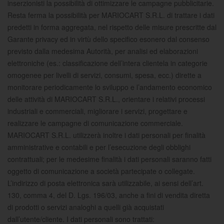
inserzionisti la possibilità di ottimizzare le campagne pubblicitarie.
Resta ferma la possibilità per MARIOCART S.R.L. di trattare i dati
predetti in forma aggregata, nel rispetto delle misure prescritte dal
Garante privacy ed in virtù dello specifico esonero dal consenso
previsto dalla medesima Autorità, per analisi ed elaborazioni
elettroniche (es.: classificazione dell’intera clientela in categorie
omogenee per livelli di servizi, consumi, spesa, ecc.) dirette a
monitorare periodicamente lo sviluppo e l’andamento economico
delle attività di MARIOCART S.R.L., orientare i relativi processi
industriali e commerciali, migliorare i servizi, progettare e
realizzare le campagne di comunicazione commerciale.
MARIOCART S.R.L. utilizzerà inoltre i dati personali per finalità
amministrative e contabili e per l’esecuzione degli obblighi
contrattuali; per le medesime finalità i dati personali saranno fatti
oggetto di comunicazione a società partecipate o collegate.
L’indirizzo di posta elettronica sarà utilizzabile, ai sensi dell’art.
130, comma 4, del D. Lgs. 196/03, anche a fini di vendita diretta
di prodotti o servizi analoghi a quelli già acquistati
dall’utente/cliente. I dati personali sono trattati: