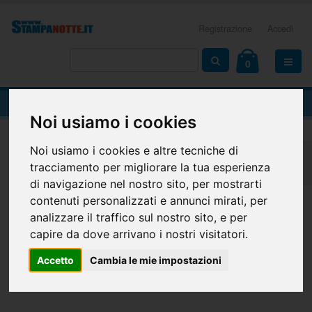
Registrazione
Accedi
0
BROSSURA GRECATA
Noi usiamo i cookies
Noi usiamo i cookies e altre tecniche di
Home
Riviste, Libri e Cataloghi
Brossurati
tracciamento per migliorare la tua esperienza
Brossura grecata
di navigazione nel nostro sito, per mostrarti
contenuti personalizzati e annunci mirati, per
Rilega i tuoi libri, riviste e cataloghi
analizzare il traffico sul nostro sito, e per
con brossura grecata
capire da dove arrivano i nostri visitatori.
Accetto
Cambia le mie impostazioni