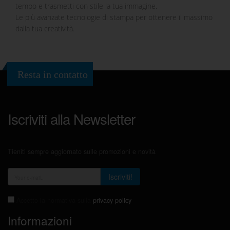
tempo e trasmetti con stile la tua immagine.
Le più avanzate tecnologie di stampa per ottenere il massimo
dalla tua creatività.
Resta in contatto
Iscriviti alla Newsletter
Tieniti sempre aggiornato sulle promozioni e novità
Iscriviti!
Accetto la normativa sulla
privacy policy
Informazioni