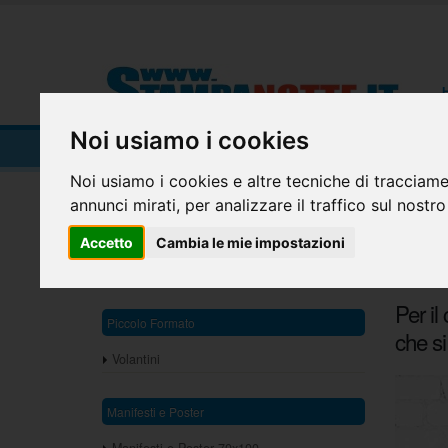
Noi usiamo i cookies
LOCANDINE
Noi usiamo i cookies e altre tecniche di tracciame
annunci mirati, per analizzare il traffico sul nostro
Home
Piccolo Formato
Locandine
Locan
Accetto
Cambia le mie impostazioni
Sta
100 Manifesti 70x100 cm.
Per il
Piccolo Formato
che s
Volantini
Manifesti e Poster