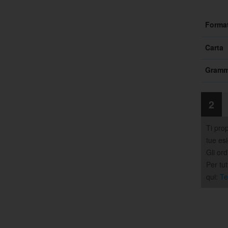
Forma
Carta
Gramm
2
Ti pro
tue es
Gli ord
Per tu
qui:
Te
Gri