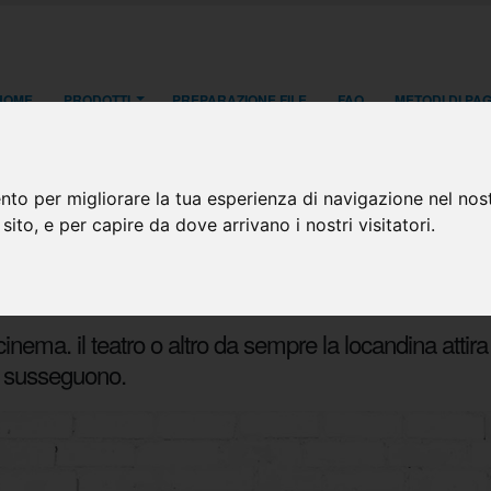
HOME
PRODOTTI
PREPARAZIONE FILE
FAQ
METODI DI P
nto per migliorare la tua esperienza di navigazione nel nost
 sito, e per capire da dove arrivano i nostri visitatori.
dine
mpa Locandine
 cinema. il teatro o altro da sempre la locandina attir
i susseguono.