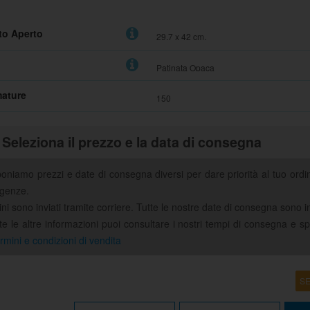
to Aperto
ature
Seleziona il prezzo e la data di consegna
poniamo prezzi e date di consegna diversi per dare priorità al tuo ord
igenze.
ini sono inviati tramite corriere. Tutte le nostre date di consegna sono i
tte le altre informazioni puoi consultare i nostri tempi di consegna e s
rmini e condizioni di vendita
glia Prezzi